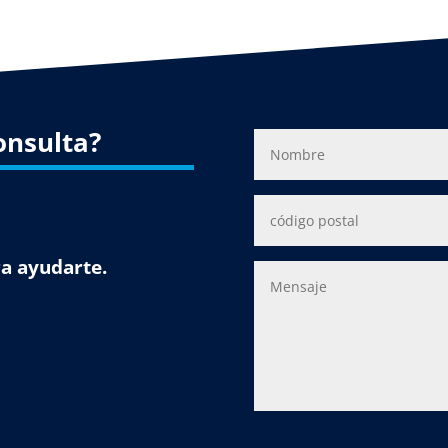
onsulta?
a ayudarte.