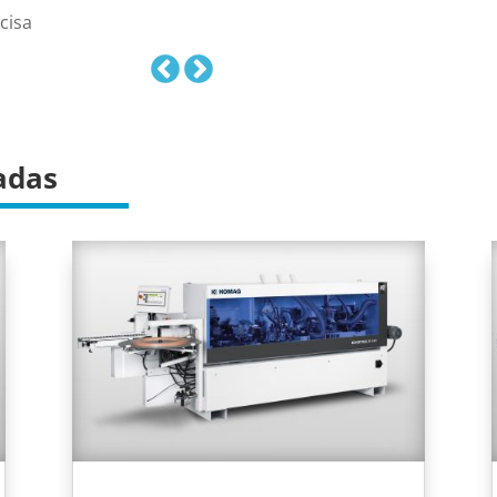
cisa
adas