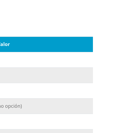
alor
mo opción)