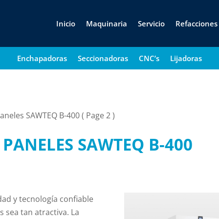
Inicio
Maquinaria
Servicio
Refacciones
Enchapadoras
Seccionadoras
CNC’s
Lijadoras
paneles SAWTEQ B-400
( Page 2 )
 PANELES SAWTEQ B-400
dad y tecnología confiable
 sea tan atractiva. La