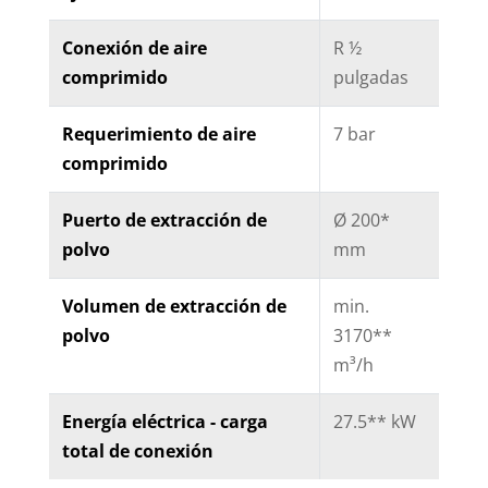
Conexión de aire
R ½
comprimido
pulgadas
Requerimiento de aire
7 bar
comprimido
Puerto de extracción de
Ø 200*
polvo
mm
Volumen de extracción de
min.
polvo
3170**
m³/h
Energía eléctrica - carga
27.5** kW
total de conexión