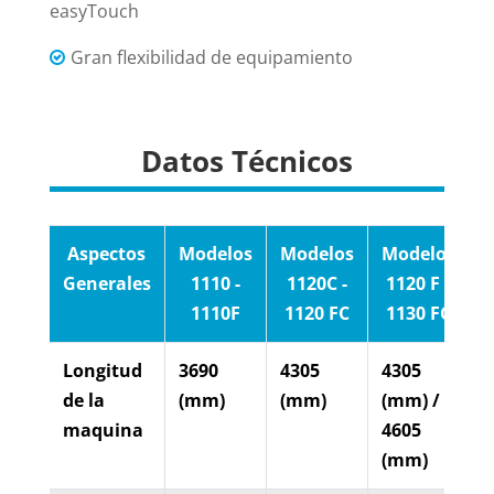
easyTouch
Gran flexibilidad de equipamiento
Datos Técnicos
Aspectos
Modelos
Modelos
Modelos
M
Generales
1110 -
1120C -
1120 F -
1110F
1120 FC
1130 FC
Longitud
3690
4305
4305
4
de la
(mm)
(mm)
(mm) /
maquina
4605
(mm)