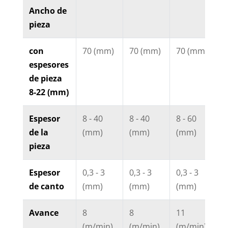
Ancho de
pieza
con
70 (mm)
70 (mm)
70 (mm)
7
espesores
de pieza
8-22 (mm)
Espesor
8 - 40
8 - 40
8 - 60
8
de la
(mm)
(mm)
(mm)
(
pieza
Espesor
0,3 - 3
0,3 - 3
0,3 - 3
0
de canto
(mm)
(mm)
(mm)
(
Avance
8
8
11
8
(m/min)
(m/min)
(m/min)
(