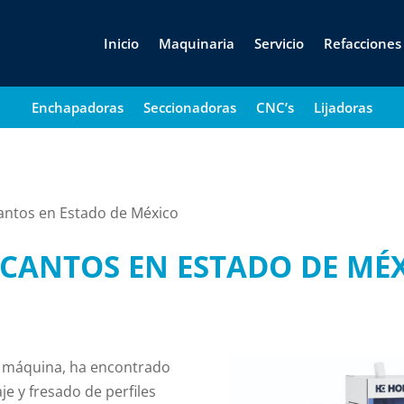
Inicio
Maquinaria
Servicio
Refacciones
Enchapadoras
Seccionadoras
CNC’s
Lijadoras
antos en Estado de México
CANTOS EN ESTADO DE MÉ
a máquina, ha encontrado
je y fresado de perfiles