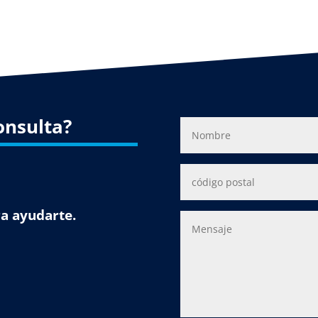
onsulta?
a ayudarte.