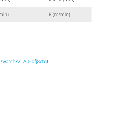
min)
8 (m/min)
/watch?v=2CHdfj8ctqI