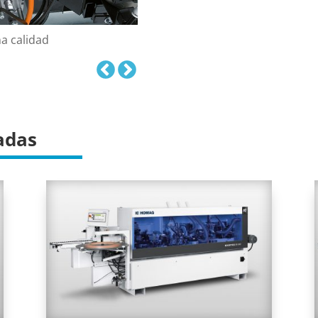
na calidad
adas