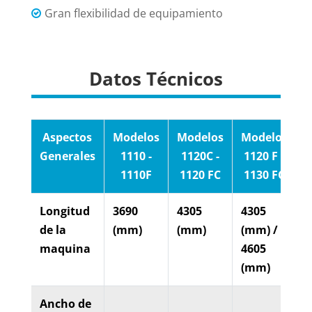
Gran flexibilidad de equipamiento
Datos Técnicos
Aspectos
Modelos
Modelos
Modelos
M
Generales
1110 -
1120C -
1120 F -
1110F
1120 FC
1130 FC
Longitud
3690
4305
4305
4
de la
(mm)
(mm)
(mm) /
maquina
4605
(mm)
Ancho de