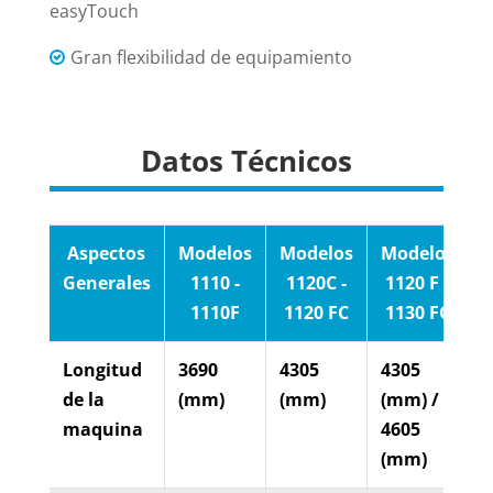
easyTouch
Gran flexibilidad de equipamiento
Datos Técnicos
Aspectos
Modelos
Modelos
Modelos
M
Generales
1110 -
1120C -
1120 F -
1110F
1120 FC
1130 FC
Longitud
3690
4305
4305
4
de la
(mm)
(mm)
(mm) /
maquina
4605
(mm)