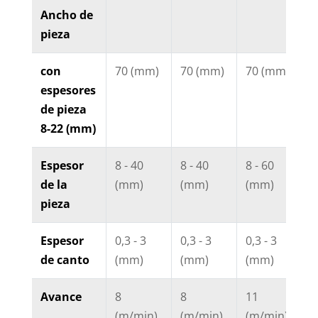
Ancho de
pieza
con
70 (mm)
70 (mm)
70 (mm)
7
espesores
de pieza
8-22 (mm)
Espesor
8 - 40
8 - 40
8 - 60
8
de la
(mm)
(mm)
(mm)
(
pieza
Espesor
0,3 - 3
0,3 - 3
0,3 - 3
0
de canto
(mm)
(mm)
(mm)
(
Avance
8
8
11
8
(m/min)
(m/min)
(m/min)
(