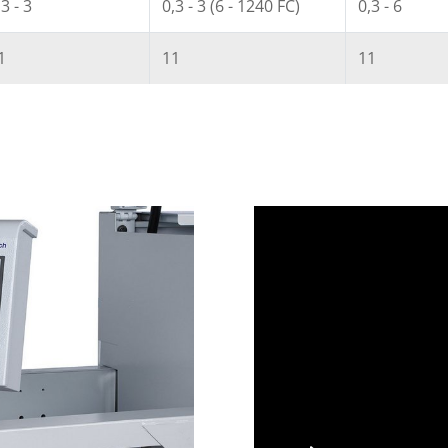
,3 - 3
0,3 - 3 (6 - 1240 FC)
0,3 - 6
1
11
11