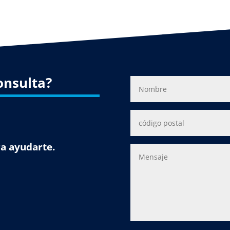
onsulta?
a ayudarte.