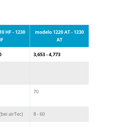
0 HF - 1230
modelo 1220 AT - 1230
HF
AT
0
3,653 - 4,773
70
 (bei airTec)
8 - 60