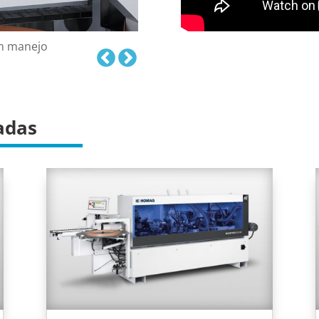
un manejo
adas