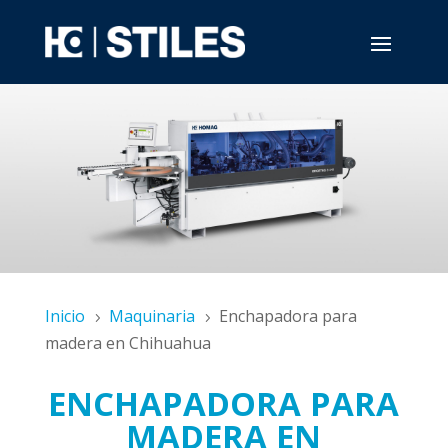
Inicio
Maquinaria
Enchapadora para
5
5
madera en Chihuahua
ENCHAPADORA PARA
MADERA EN