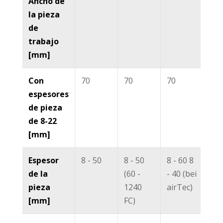
Ancho de
la pieza
de
trabajo
[mm]
Con
70
70
70
70
espesores
de pieza
de 8-22
[mm]
Espesor
8 - 50
8 - 50
8 - 60 8
8 -
de la
(60 -
- 40 (bei
pieza
1240
airTec)
[mm]
FC)