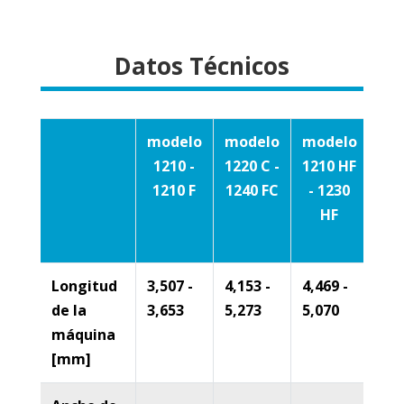
Datos Técnicos
modelo
modelo
modelo
mo
1210 -
1220 C -
1210 HF
1
1210 F
1240 FC
- 1230
A
HF
1
Longitud
3,507 -
4,153 -
4,469 -
3,6
de la
3,653
5,273
5,070
4,7
máquina
[mm]