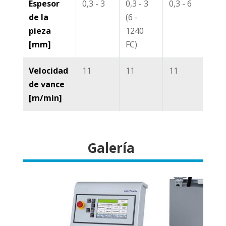
Espesor
0,3 - 3
0,3 - 3
0,3 - 6
0,3 
de la
(6 -
pieza
1240
[mm]
FC)
Velocidad
11
11
11
11
de vance
[m/min]
Galería