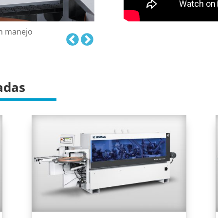
un manejo
adas