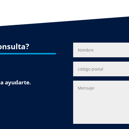
onsulta?
a ayudarte.