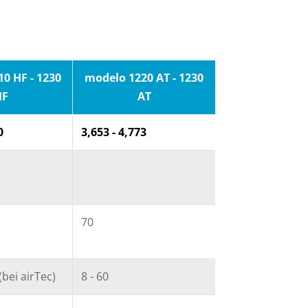
0 HF - 1230
modelo 1220 AT - 1230
HF
AT
0
3,653 - 4,773
70
 (bei airTec)
8 - 60