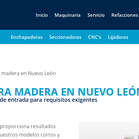
Inicio
Maquinaria
Servicio
Refacciones
Enchapadoras
Seccionadoras
CNC’s
Lijadoras
 madera en Nuevo León
RA MADERA EN NUEVO LEÓ
de entrada para requisitos exigentes
 proporciona resultados
Nuestros modelos cortos y