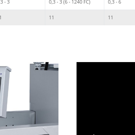
,3 - 3
0,3 - 3 (6 - 1240 FC)
0,3 - 6
1
11
11