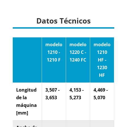
Datos Técnicos
modelo
modelo
modelo
mod
1210 -
1220 C -
1210
122
1210 F
1240 FC
HF -
- 1
1230
A
HF
Longitud
3,507 -
4,153 -
4,469 -
3,65
de la
3,653
5,273
5,070
4,77
máquina
[mm]