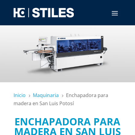
Inicio
Maquinaria
Enchapadora para
5
5
madera en San Luis Potosí
ENCHAPADORA PARA
MADERA EN SAN LUIS