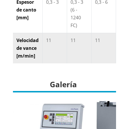
Espesor
0,3 - 3
0,3 - 3
0,3 - 6
0,3 -
de canto
(6 -
[mm]
1240
FC)
Velocidad
11
11
11
11
de vance
[m/min]
Galería