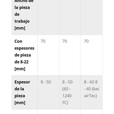
Ancho de
la pieza
de
trabajo
[mm]
Con
70
70
70
70
espesores
de pieza
de 8-22
[mm]
Espesor
8 - 50
8 - 50
8 - 60 8
8 - 
de la
(60 -
- 40 (bei
pieza
1240
airTec)
[mm]
FC)