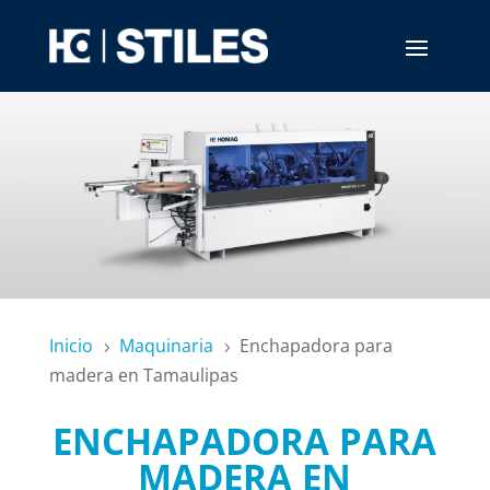
Inicio
Maquinaria
Enchapadora para
5
5
madera en Tamaulipas
ENCHAPADORA PARA
MADERA EN