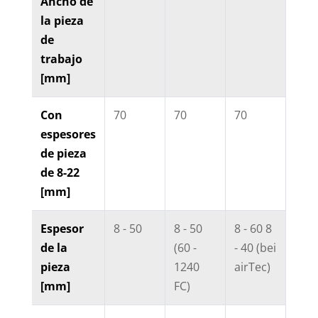
Ancho de
la pieza
de
trabajo
[mm]
Con
70
70
70
70
espesores
de pieza
de 8-22
[mm]
Espesor
8 - 50
8 - 50
8 - 60 8
8 - 
de la
(60 -
- 40 (bei
pieza
1240
airTec)
[mm]
FC)