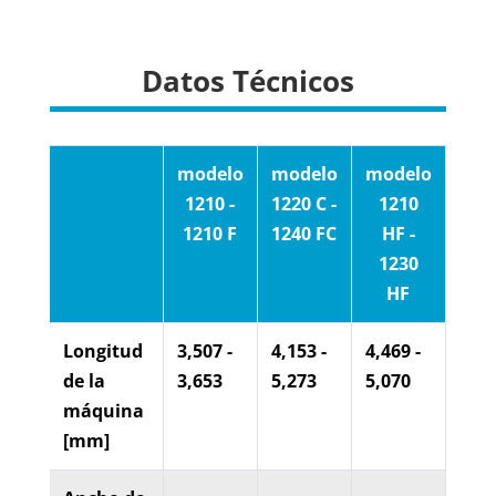
Datos Técnicos
modelo
modelo
modelo
mod
1210 -
1220 C -
1210
122
1210 F
1240 FC
HF -
- 1
1230
A
HF
Longitud
3,507 -
4,153 -
4,469 -
3,65
de la
3,653
5,273
5,070
4,77
máquina
[mm]