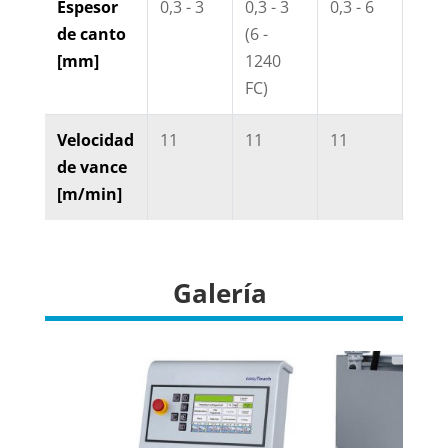
Espesor
0,3 - 3
0,3 - 3
0,3 - 6
0,3 -
de canto
(6 -
[mm]
1240
FC)
Velocidad
11
11
11
11
de vance
[m/min]
Galería