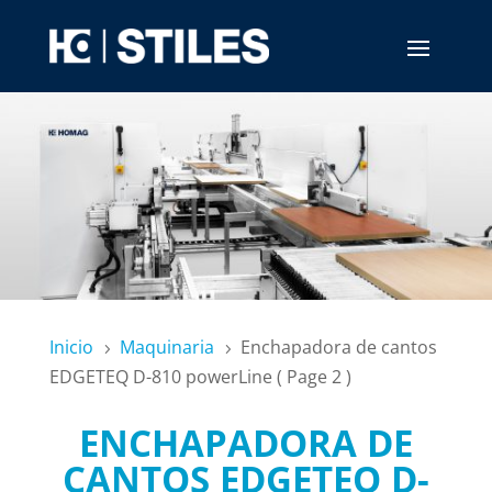
Inicio
Maquinaria
Enchapadora de cantos
5
5
EDGETEQ D-810 powerLine
( Page 2 )
ENCHAPADORA DE
CANTOS EDGETEQ D-