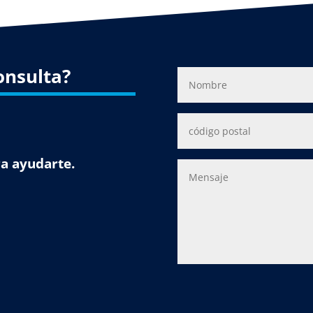
onsulta?
a ayudarte.