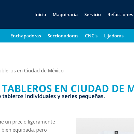
Inicio
Maquinaria
Servicio
Refacciones
Enchapadoras
Seccionadoras
CNC’s
Lijadoras
ableros en Ciudad de México
 TABLEROS EN CIUDAD DE 
e tableros individuales y series pequeñas.
ne un precio ligeramente
a bien equipada, pero