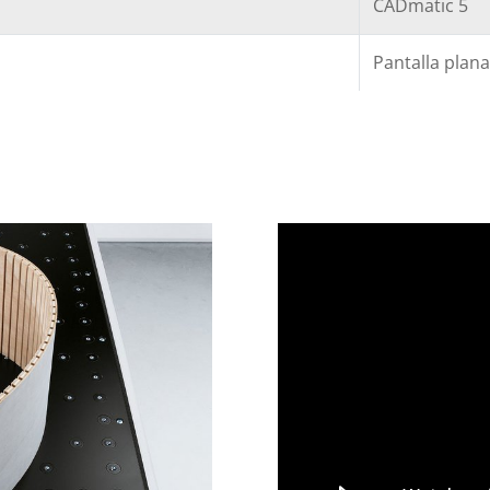
CADmatic 5
Pantalla plana