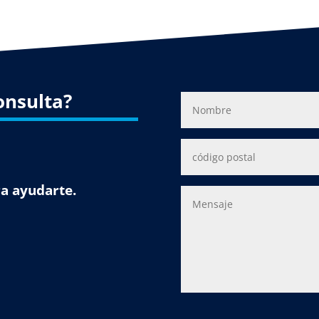
onsulta?
a ayudarte.