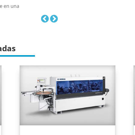
ue en una
adas