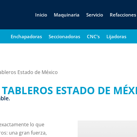
Inicio
Maquinaria
Servicio
Refacciones
Enchapadoras
Seccionadoras
CNC’s
Lijadoras
ableros Estado de México
 TABLEROS ESTADO DE MÉX
able.
 exactamente lo que
ros: una gran fuerza,