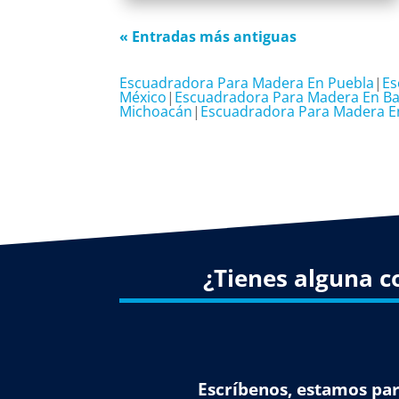
« Entradas más antiguas
Escuadradora Para Madera En Puebla
|
Es
México
|
Escuadradora Para Madera En Baj
Michoacán
|
Escuadradora Para Madera En
¿Tienes alguna c
Escríbenos, estamos par