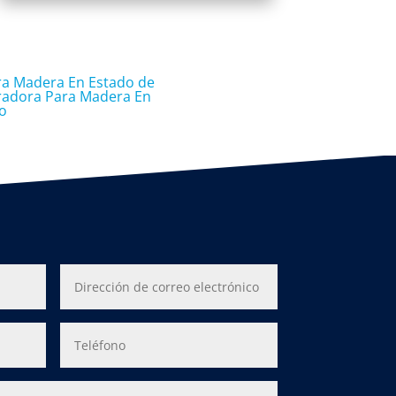
ra Madera En Estado de
radora Para Madera En
o