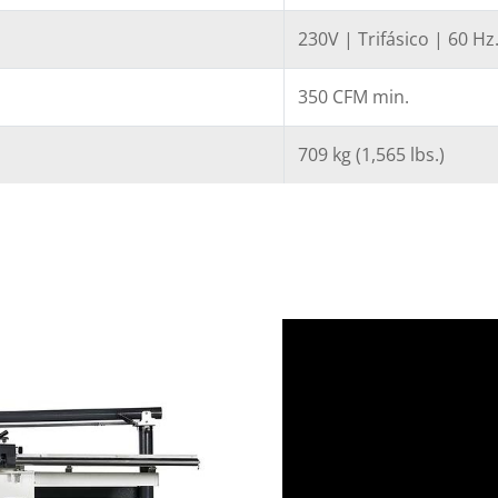
230V | Trifásico | 60 Hz
350 CFM min.
709 kg (1,565 lbs.)