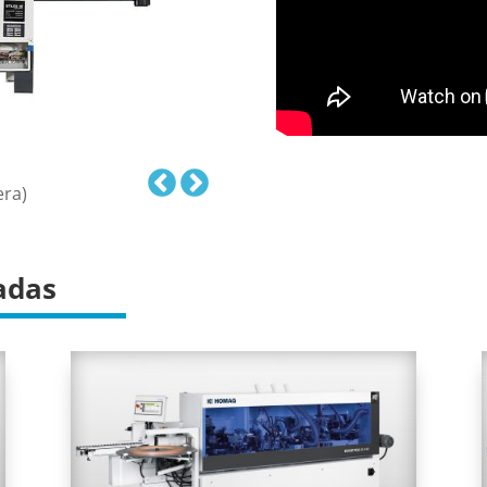
era)
adas