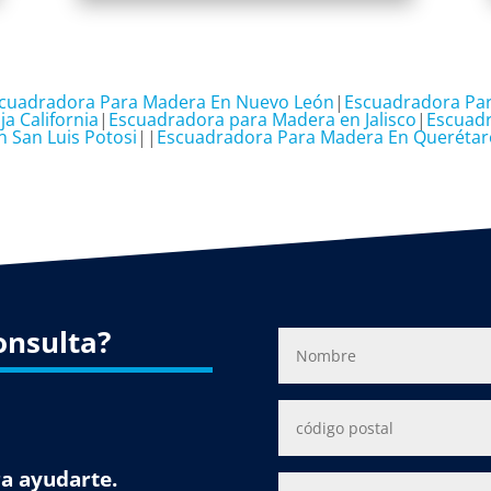
cuadradora Para Madera En Nuevo León
|
Escuadradora Pa
a California
|
Escuadradora para Madera en Jalisco
|
Escuad
 San Luis Potosi
||
Escuadradora Para Madera En Querétar
onsulta?
a ayudarte.