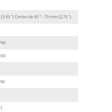
(3,93 ") Cortes de 45 ° - 70 mm (2,75 ")
RPM
 100
RPM
”)