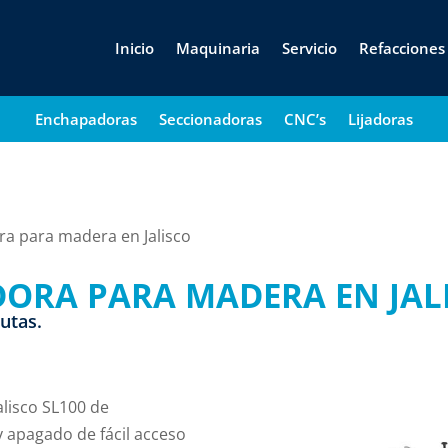
Inicio
Maquinaria
Servicio
Refacciones
Enchapadoras
Seccionadoras
CNC’s
Lijadoras
ra para madera en Jalisco
DORA PARA MADERA EN JAL
rutas.
lisco SL100 de
apagado de fácil acceso